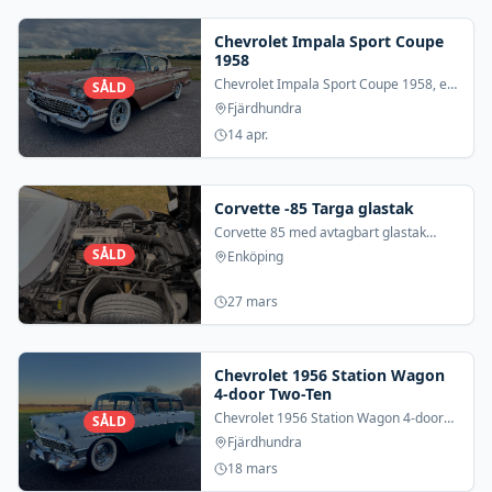
Chevrolet Impala Sport Coupe
1958
Chevrolet Impala Sport Coupe 1958, en
SÅLD
av Chevrolets mest eftertraktade
Fjärdhundra
modeller och första året för Impala.
14 apr.
STYLE.
Corvette -85 Targa glastak
Corvette 85 med avtagbart glastak
(targa) V8/Automat Den lite ovanliga
SÅLD
Enköping
silver-inredningen. Servad med
olja,filter,luftfi
27 mars
Chevrolet 1956 Station Wagon
4-door Two-Ten
Chevrolet 1956 Station Wagon 4-door
SÅLD
Two-Ten 1956 Style: 56-1062F Bodynr:
Fjärdhundra
8558 Trim: 570 CP Paint: 706 C
18 mars
Sherwood Green