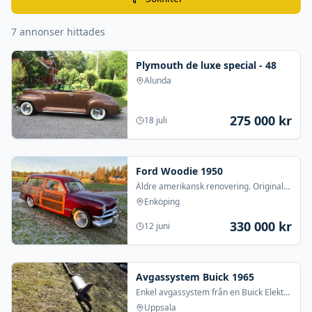
7
annonser hittades
Plymouth de luxe special - 48
Alunda
275 000
kr
18 juli
Ford Woodie 1950
Äldre amerikansk renovering. Original
drivlina med 100 hp sida, 3-vxl manuell
Enköping
med overdrive. Original förutom
sänkning o
330 000
kr
12 juni
Avgassystem Buick 1965
Enkel avgassystem från en Buick Elektra
-65
Uppsala