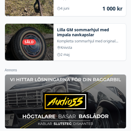
1 000
kr
4 juni
Lilla GM sommarhjul med
impala navkapslar
Kompletta sommarhjul med original
SÅLD
impala navkapslar i bra skick. Däcken
Knivsta
har rullat knappt 200mil. Bultcirkel lilla
2 maj
gm
Annons