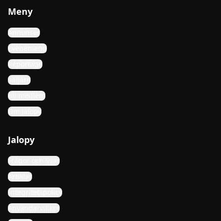
Meny
Annonser
Evenemang
Reportage
Säljare
Bli medlem
Om Jalopy
Jalopy
Frågor och Svar
Artiklar
Integritetspolicy
Användarvillkor