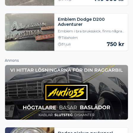
bättre och skönar
Emblem Dodge D200
Adventurer
Emblem i bra bruksskick, finns några
märken på dom. Har mer till dodge
Tidaholm
pickup. Både nytt å begagnat. 750kr
750
kr
31 juli
paret
Annons