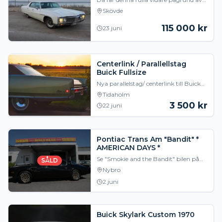
ändrad livssituation. Startar lätt och
Skövde
går fint. Finns lite lacksläpp här och
där.
115 000
kr
23 juni
Centerlink / Parallellstag
Buick Fullsize
Nya parallelstag/ centerlink till Buick
fullsize 64-70 säljes ! Pris från 3500:-
Tidaholm
Ring för info ! 070 4954728.
3 500
kr
22 juni
Pontiac Trans Am "Bandit" *
AMERICAN DAYS *
Se "Smokie and the Bandit" bilen på
SÅLD
American Days Öland i helgen!
Nybro
Pontiac Trans Am 1978 årsmodell med
2 juni
T/A 6.6 liter stor
Buick Skylark Custom 1970