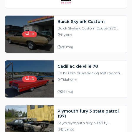
Buick Skylark Custom
Buick Skylark Custom Coupè 1970
årsmodell som enligt bilens "Build
SÅLD
Nybro
Sheet" rullade av bandet i Fremont
California, detta
26 maj
Cadillac de ville 70
En bil i bra bruks skick ej rost rak och
fin i karossen 472-400 som funkar
SÅLD
Tidaholm
som det skall.
24 maj
Plymouth fury 3 state patrol
1971
Säljes plymouth fury 3 1971 Ej
komplett bil, de ni ser på bild är vad
Bivaröd