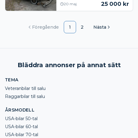
som finns. Finska papper 25,000kr
25 000
kr
20 maj
Allt finns
Föregående
1
2
Nästa
Bläddra annonser på annat sätt
TEMA
Veteranbilar till salu
Raggarbilar till salu
ÅRSMODELL
USA-bilar 50-tal
USA-bilar 60-tal
USA-bilar 70-tal