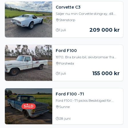
Corvette C3
Säljer nu min Corvette stingray, då
andra saker går före. En underbart
Stenstorp
trevlig bil som drar blickar till sig, när
det är
209 000
kr
1 juli
Ford F100
1970, Bra bruks bil, skivbromsar fram,
ny holley förgasare. 360 med
Forsheda
automat, ring för 070 3280041
155 000
kr
1 juli
Ford F100 -71
Ford F100 -71 pickis Besiktigad för
evigt Bara ut å åka V8 390 och C6
SÅLD
Sunne
låda Styrservo Öppningsbar bakruta
Sänkt runt
28 juni