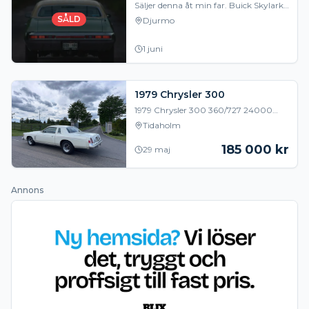
Säljer denna åt min far. Buick Skylark
Custom 1970 Motor Buick 350 Th350
SÅLD
Djurmo
låda 14000mil 7st ägare varav min far
har ägt d
1 juni
1979 Chrysler 300
1979 Chrysler 300 360/727 24000
Miles ca 4000mil. Går som ny, trevlig
Tidaholm
åkbil med cruisecontrol Absolut sista
”muskelbile
185 000
kr
29 maj
Annons