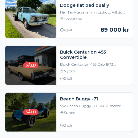
Dodge flat bed dually
Hej. Tänkte sälja min pickup. Vill du
vara fränast på byggshopen i sommar
Borgstena
så är denna Dodge D300 camper
10000 något för
89 000
kr
6 juli
Buick Centurion 455
Convertible
Buick Centurion 455 Cab 1973
SÅLD
årsmodell, en välutrustad "lyxkryssare"
Nybro
där man åker som en kung i den
2 juli
bekväma helsoffan, d
Beach Buggy -71
Vw Beach Buggy -70 1600 motor
Nybesiktigad för evigt Helrenovering
SÅLD
Sunne
av tidigare ägare. Helt rostfri nylackad
bottenpla
2 juli