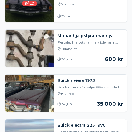
Passenger 350/350 Dragkrok
SÅLD
Vikarbyn
Takkorg,Vinge Elbakruta Centrallås
Broms och styrservo
25 juni
Mopar hjälpstyrarmar nya
Flertalet hjälpstyrarmar/ idler arm
säljes till mopar 60-70 tal. 600kr st.
Tidaholm
Finns i Tidaholm
600
kr
24 juni
Buick riviera 1973
Buick riviera 73a säljes 99% komplett
bil Kräver mycket jobb Svenska
Bivaröd
papper
35 000
kr
24 juni
Buick electra 225 1970
Då får denna rulla vidare pågrund av