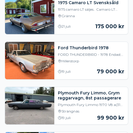
1975 Camaro LT Svensksåld
1975 camaro LT säljes.. Camaro LT
(Luxury Touring) med 350 motor och
Gränna
350 låda. Svensksåld med omfattande
dokumentation
175 000
kr
21 juli
Ford Thunderbird 1978
FORD THUNDERBIRD - 1978 Endast
12515 väldokumenterade mil. 79.000kr
Hillerstorp
Från 853kr/mån Motor: 5.8 V8
Växellåda: Selectshi
79 000
kr
19 juli
Plymouth Fury Limmo, Grym
raggarvagn, 8st passagerare
Plymouth Fury Limmo 1970 V8:a(318)
och automatlåda. Startar alltid och är
Strängnäs
drfitsäker. Bra bruksskick, färdig för
99 900
kr
19 juli
raggen.