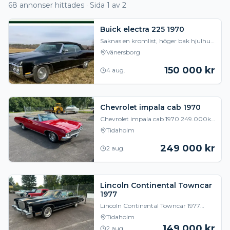
68
annonser hittades
· Sida 1 av 2
Buick electra 225 1970
Saknas en kromlist, höger bak hjulhus.
Rost nederkant på vänster framskärm.
Vänersborg
Lack, sliten Sommardäck AC /ur
funktion Elhi
150 000
kr
4 aug.
Chevrolet impala cab 1970
Chevrolet impala cab 1970 249.000kr
Bil i mycket bra brukskicka Bara sätta
Tidaholm
sig i och vrida på nyckel! Går väldigt
fint p
249 000
kr
2 aug.
Lincoln Continental Towncar
1977
Lincoln Continental Towncar 1977
149.000kr Här har du kärran om du
Tidaholm
vill känna dig som kungen! Man åker
149 000
kr
2 aug.