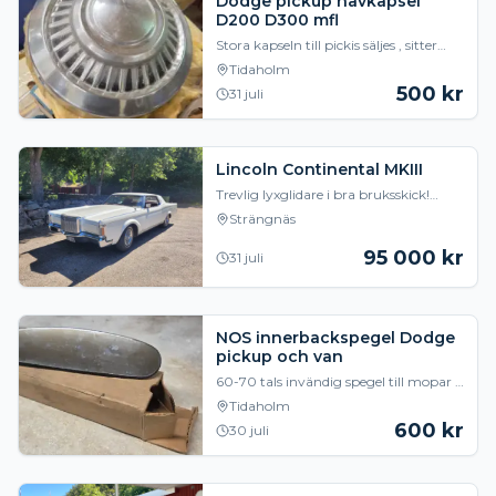
Dodge pickup navkapsel
D200 D300 mfl
Stora kapseln till pickis säljes , sitter
ofta på D200 D300 70 tal mm . 1st
Tidaholm
begagnad i bruksskick. 500kr Har
500
kr
31 juli
även en
Lincoln Continental MKIII
Trevlig lyxglidare i bra bruksskick!
460-motor på 365 hk samt C6-låda
Strängnäs
som går som en dröm! Bilen är
lackerad i vit pärle
95 000
kr
31 juli
NOS innerbackspegel Dodge
pickup och van
60-70 tals invändig spegel till mopar ,
dodge pickup och van . Ny i kartong.
Tidaholm
600kr Finns i Tidaholm, har mer NOS
600
kr
30 juli
dela