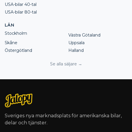
USA-bilar 40-tal
USA-bilar 80-tal
LÄN
Stockholm
Västra Götaland
Skåne
Uppsala
Östergötland
Halland
Se alla säljare →
Sveriges nya marknadsplats för amerikanska bilar,
delar och tjänster.