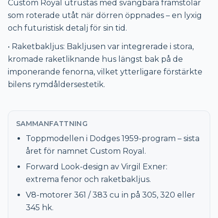
Custom Royal utrustas med svängbara framstolar
som roterade utåt när dörren öppnades – en lyxig
och futuristisk detalj för sin tid.
• Raketbakljus: Bakljusen var integrerade i stora,
kromade raketliknande hus längst bak på de
imponerande fenorna, vilket ytterligare förstärkte
bilens rymdåldersestetik.
SAMMANFATTNING
Toppmodellen i Dodges 1959-program – sista
året för namnet Custom Royal.
Forward Look-design av Virgil Exner:
extrema fenor och raketbakljus.
V8-motorer 361 / 383 cu in på 305, 320 eller
345 hk.