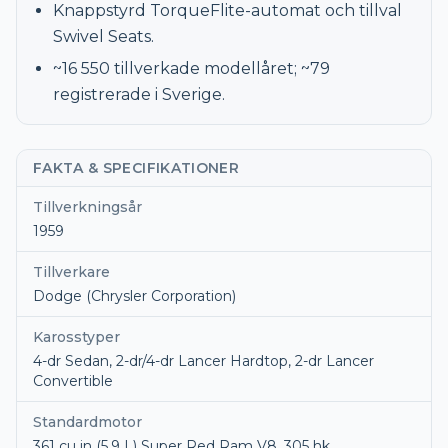
Knappstyrd TorqueFlite-automat och tillval
Swivel Seats.
~16 550 tillverkade modellåret; ~79
registrerade i Sverige.
FAKTA & SPECIFIKATIONER
Tillverkningsår
1959
Tillverkare
Dodge (Chrysler Corporation)
Karosstyper
4-dr Sedan, 2-dr/4-dr Lancer Hardtop, 2-dr Lancer
Convertible
Standardmotor
361 cu in (5.9 L) Super Red Ram V8, 305 hk