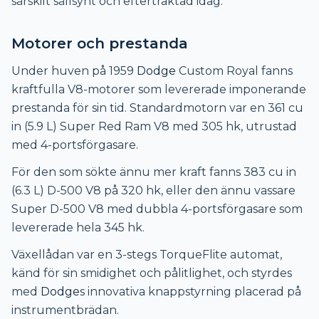
särskilt sällsynt och eftertraktad idag.
Motorer och prestanda
Under huven på 1959
Dodge
Custom Royal fanns
kraftfulla V8-motorer som levererade imponerande
prestanda för sin tid. Standardmotorn var en 361 cu
in (5.9 L) Super Red Ram V8 med 305 hk, utrustad
med 4-portsförgasare.
För den som sökte ännu mer kraft fanns 383 cu in
(6.3 L) D-500 V8 på 320 hk, eller den ännu vassare
Super D-500 V8 med dubbla 4-portsförgasare som
levererade hela 345 hk.
Växellådan var en 3-stegs TorqueFlite automat,
känd för sin smidighet och pålitlighet, och styrdes
med
Dodge
s innovativa knappstyrning placerad på
instrumentbrädan.