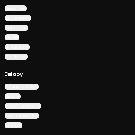
Annonser
Evenemang
Reportage
Säljare
Bli medlem
Om Jalopy
Jalopy
Frågor och Svar
Artiklar
Integritetspolicy
Användarvillkor
Cookies