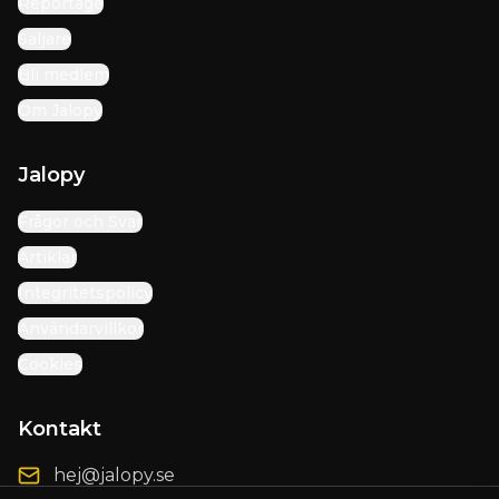
Reportage
Säljare
Bli medlem
Om Jalopy
Jalopy
Frågor och Svar
Artiklar
Integritetspolicy
Användarvillkor
Cookies
Kontakt
hej@jalopy.se