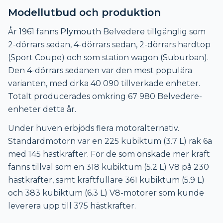
Modellutbud och produktion
År 1961 fanns
Plymouth
Belvedere tillgänglig som
2-dörrars sedan, 4-dörrars sedan, 2-dörrars hardtop
(Sport Coupe) och som station wagon (Suburban).
Den 4-dörrars sedanen var den mest populära
varianten, med cirka 40 090 tillverkade enheter.
Totalt producerades omkring 67 980 Belvedere-
enheter detta år.
Under huven erbjöds flera motoralternativ.
Standardmotorn var en 225 kubiktum (3.7 L) rak 6a
med 145 hästkrafter. För de som önskade mer kraft
fanns tillval som en 318 kubiktum (5.2 L) V8 på 230
hästkrafter, samt kraftfullare 361 kubiktum (5.9 L)
och 383 kubiktum (6.3 L) V8-motorer som kunde
leverera upp till 375 hästkrafter.