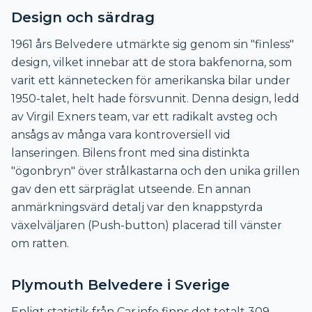
Design och särdrag
1961 års Belvedere utmärkte sig genom sin "finless"
design, vilket innebar att de stora bakfenorna, som
varit ett kännetecken för amerikanska bilar under
1950-talet, helt hade försvunnit. Denna design, ledd
av Virgil Exners team, var ett radikalt avsteg och
ansågs av många vara kontroversiell vid
lanseringen. Bilens front med sina distinkta
"ögonbryn" över strålkastarna och den unika grillen
gav den ett särpräglat utseende. En annan
anmärkningsvärd detalj var den knappstyrda
växelväljaren (Push-button) placerad till vänster
om ratten.
Plymouth Belvedere i Sverige
Enligt statistik från Car.info finns det totalt 309