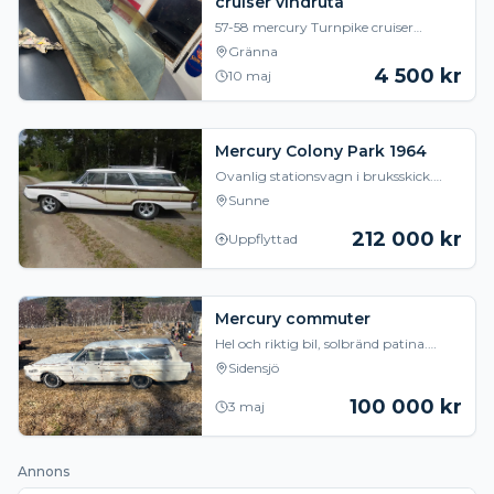
cruiser vindruta
57-58 mercury Turnpike cruiser
vindruta
Gränna
4 500
kr
10 maj
Mercury Colony Park 1964
Ovanlig stationsvagn i bruksskick.
Finns 2 st i Sverige vad jag vet. 390 4-
Sunne
port med nyrenoverade toppar. Ny
Vattenpump,
212 000
kr
Uppflyttad
Mercury commuter
Hel och riktig bil, solbränd patina.
Renoverad motor 2024 Ny hei
Sidensjö
fördelare och Holly 2 port Ring för mer
info 07305470
100 000
kr
3 maj
Annons