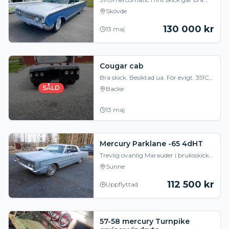
funkar fint sitter andra fälgar på dem
Skövde
andra kan säljas med för en extra slant
Bess
130 000
kr
13 maj
Cougar cab
Bra skick. Besiktad ua. För evigt. 351C.
C6 automat. Elcab. Servostyrning.
SÅLD
Backe
Bromsservo. Ny huvudbromscylinder.
Nya brom
13 maj
Mercury Parklane -65 4dHT
Trevlig ovanlig Marauder i bruksskick.
390 4-port med 3-stegs Automat
Sunne
Servostyrning, Servobromsar, A/C,
Elhissar, Elsäte
112 500
kr
Uppflyttad
57-58 mercury Turnpike