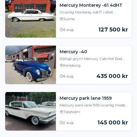
Mercury Monterey -61 4dHT
Ovanlig Monterey 4dHT i slitet
bruksskick. Troligen enda i Sverige
Sunne
enligt de som vet. 352:a 2-port som
har fått nya pack
127 500
kr
6 aug.
Mercury -40
Riktigt grym Mercury Cab Hot Rod
Sitter en Chevrolet 350LTi maskin i
Karlsborg
700Th automatlåda Ford 9 tums
bakaxel Ford Mus
435 000
kr
6 aug.
Mercury park lane 1959
Mercury park lane 1959 ovanlig modell
med endast 1300ex tillverkade. en
Tidaholm
riktig fullsize kärra! Rullande objekt
fullt bes
145 000
kr
2 aug.