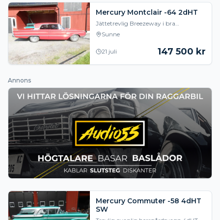
Mercury Montclair -64 2dHT
Jättetrevlig Breezeway i bra
bruksskick. 390 2-port med 3-stegs
Sunne
Automatlåda Nästan ny Holley 350 2-
port Servostyrning oc
147 500
kr
21 juli
Annons
Mercury Commuter -58 4dHT
SW