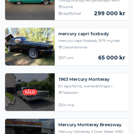
Trevlig ovanlig herrgårdsvagn 4dHT
383 på 312 hp med 3-stegs
Sunne
Automatlåda Växellådan är
299 000
kr
Uppflyttad
nyrenoverad i juni 2026. Servosty
mercury capri foxbody
mercury capri foxbody 1979 mycket
ovanlig i sverige. 4cyl.bil i hyfsat skick
Glanshammar
garagelack finns några små blemmor
fin unde
65 000
kr
27 juni
1963 Mercury Monteray
En ägarfamilj, svenskättlingar i
Pennsylvania. Nybes och körklar, går
SÅLD
Tidaholm
riktigt fint Hel inredning förutom dyna
förarplats
24 maj
Mercury Monterey Breezway
Mercury Monterey 4 Door Sedan 1963