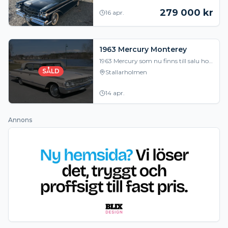
även bakrutan Gar
279 000
kr
16 apr.
1963 Mercury Monterey
1963 Mercury som nu finns till salu hos
oss. V8 390Cui / Automat. Besiktad
SÅLD
Stallarholmen
och körklar redo för leverans!
Finansiering
14 apr.
Annons