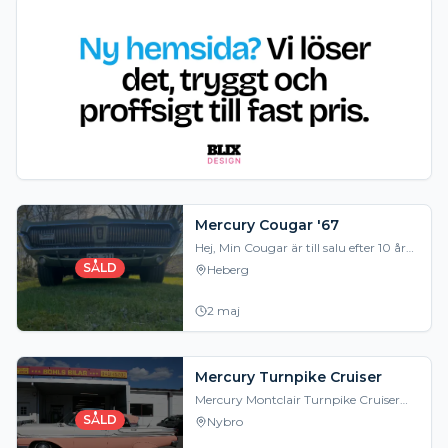
Mercury Cougar '67
Hej, Min Cougar är till salu efter 10 år
hos mig. 1a generationen, 42st i
SÅLD
Heberg
Sverige. Importerad 2010. Ljusgrön.
Under ti
2 maj
Mercury Turnpike Cruiser
Mercury Montclair Turnpike Cruiser
1958 årsmodell, Top Of The Line
SÅLD
Nybro
modellen i 4 dörrars hardtop utförande
med den fräna