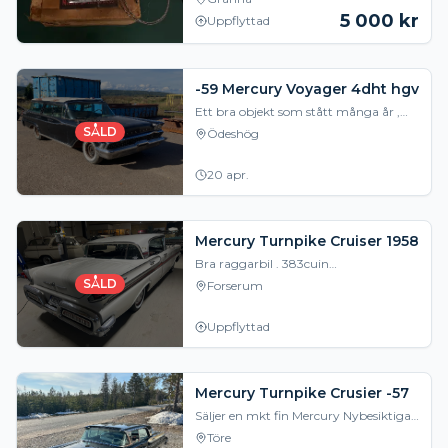
5 000
kr
Uppflyttad
-59 Mercury Voyager 4dht hgv
Ett bra objekt som stått många år ,
tyvärr har motorn satt sig men går
SÅLD
Ödeshög
säkert få runt igen, inte mycket rost en
golvbal
20 apr.
Mercury Turnpike Cruiser 1958
Bra raggarbil . 383cuin
Tryckknappsautomat Mercury-o-
SÅLD
Forserum
Matic trestegs. Elbakruta . Går fint och
växlar bra . Ring för mer
Uppflyttad
Mercury Turnpike Crusier -57
Säljer en mkt fin Mercury Nybesiktigad
idag ua med guldstjärna
Töre
Servostyrning o servobromsar Elhissar