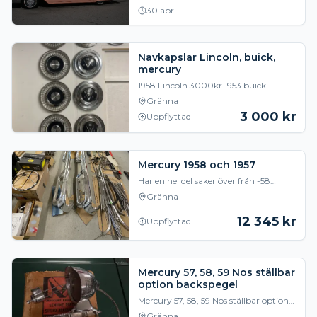
30 apr.
Navkapslar Lincoln, buick,
mercury
1958 Lincoln 3000kr 1953 buick
3000kr 1958 mercury 3000kr 1st 1957
Gränna
turnpike cruiser kapsel 1000kr 1964
3 000
kr
Uppflyttad
Galaxie 2500:-
Mercury 1958 och 1957
Har en hel del saker över från -58
mercury.. även lite 57 grejer.. för
Gränna
mycket för att skriva upp allt.. men en
hel del
12 345
kr
Uppflyttad
Mercury 57, 58, 59 Nos ställbar
option backspegel
Mercury 57, 58, 59 Nos ställbar option
backspegel.
Gränna